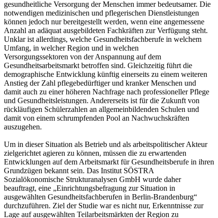
gesundheitliche Versorgung der Menschen immer bedeutsamer. Die
notwendigen medizinischen und pflegerischen Dienstleistungen
können jedoch nur bereitgestellt werden, wenn eine angemessene
Anzahl an adäquat ausgebildeten Fachkräften zur Verfügung steht.
Unklar ist allerdings, welche Gesundheitsfachberufe in welchem
Umfang, in welcher Region und in welchen
Versorgungssektoren von der Anspannung auf dem
Gesundheitsarbeitsmarkt betroffen sind. Gleichzeitig führt die
demographische Entwicklung künftig einerseits zu einem weiteren
Anstieg der Zahl pflegebedürftiger und kranker Menschen und
damit auch zu einer höheren Nachfrage nach professioneller Pflege
und Gesundheitsleistungen. Andererseits ist für die Zukunft von
rückläufigen Schülerzahlen an allgemeinbildenden Schulen und
damit von einem schrumpfenden Pool an Nachwuchskräften
auszugehen.
Um in dieser Situation als Betrieb und als arbeitspolitischer Akteur
zielgerichtet agieren zu können, müssen die zu erwartenden
Entwicklungen auf dem Arbeitsmarkt für Gesundheitsberufe in ihren
Grundzügen bekannt sein. Das Institut SÖSTRA
Sozialökonomische Strukturanalysen GmbH wurde daher
beauftragt, eine „Einrichtungsbefragung zur Situation in
ausgewählten Gesundheitsfachberufen in Berlin-Brandenburg“
durchzuführen. Ziel der Studie war es nicht nur, Erkenntnisse zur
Lage auf ausgewählten Teilarbeitsmärkten der Region zu