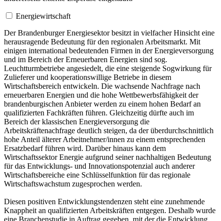
Energiewirtschaft
Der Brandenburger Energiesektor besitzt in vielfacher Hinsicht eine
herausragende Bedeutung für den regionalen Arbeitsmarkt. Mit
einigen international bedeutenden Firmen in der Energieversorgung
und im Bereich der Erneuerbaren Energien sind sog.
Leuchtturmbetriebe angesiedelt, die eine steigende Sogwirkung für
Zulieferer und kooperationswillige Betriebe in diesem
Wirtschaftsbereich entwickeln. Die wachsende Nachfrage nach
erneuerbaren Energien und die hohe Wettbewerbsfähigkeit der
brandenburgischen Anbieter werden zu einem hohen Bedarf an
qualifizierten Fachkräften führen. Gleichzeitig dürfte auch im
Bereich der klassischen Energieversorgung die
Arbeitskräftenachfrage deutlich steigen, da der überdurchschnittlich
hohe Anteil älterer Arbeitnehmer/innen zu einem entsprechenden
Ersatzbedarf führen wird. Darüber hinaus kann dem
Wirtschaftssektor Energie aufgrund seiner nachhaltigen Bedeutung
für das Entwicklungs- und Innovationspotenzial auch anderer
Wirtschaftsbereiche eine Schlüsselfunktion für das regionale
Wirtschaftswachstum zugesprochen werden.
Diesen positiven Entwicklungstendenzen steht eine zunehmende
Knappheit an qualifizierten Arbeitskräften entgegen. Deshalb wurde
eine Branchenstudie in Auftrag gegeben, mit der die Entwicklung